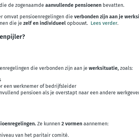
die de zogenaamde
aanvullende pensioenen
bevatten.
ler omvat pensioenregelingen die
verbonden zijn aan je werks
nen die je
zelf en individueel
opbouwt.
Lees verder
.
enpijler?
enregelingen die verbonden zijn aan je
werksituatie,
zoals:
s
r een werknemer of bedrijfsleider
anvullend pensioen als je overstapt naar een andere werkgev
sioenregelingen.
Ze kunnen
2 vormen
aannemen:
niveau van het paritair comité.