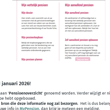
 januari 2026!
taan '
Pensioenoverzicht
' genoemd worden. Verder wijzigt er n
 toe hebt opgebouwd.
 bron die deze informatie nog zal bezorgen
. Het is dus bela
uwe info in
MyPension
, dan krijg je meteen een melding.