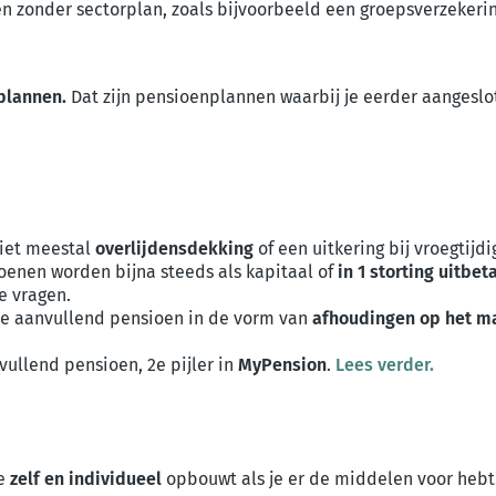
en zonder sectorplan, zoals bijvoorbeeld een groepsverzekerin
plannen.
Dat zijn pensioenplannen waarbij
je eerder aangeslo
iet meestal
overlijdensdekking
of een uitkering bij vroegtijdi
sioenen worden bijna steeds als kapitaal of
in 1 storting uitbet
te vragen.
 je aanvullend pensioen in de vorm van
afhoudingen op het ma
nvullend pensioen, 2e pijler in
MyPension
.
Lees verder.
je
zelf en individueel
opbouwt als je er de middelen voor hebt