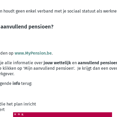
 en houdt geen enkel verband met je sociaal statuut als werkn
n aanvullend pensioen?
inden op
www.MyPension.be
.
je alle informatie over
jouw wettelijk
en
aanvullend pensioen
e klikken op 'Mijn aanvullend pensioen'. Je krijgt dan een over
rkgever.
olgende
info
terug:
ie het plan inricht
ert