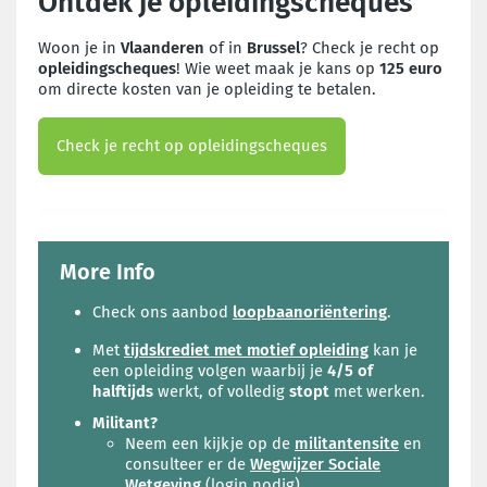
Ontdek je opleidingscheques
Woon je in
Vlaanderen
of in
Brussel
? Check je recht op
opleidingscheques
! Wie weet maak je kans op
125 euro
om directe kosten van je opleiding te betalen.
Check je recht op opleidingscheques
More Info
Check ons aanbod
loopbaanoriëntering
.
Met
tijdskrediet met motief opleiding
kan je
een opleiding volgen waarbij je
4/5 of
halftijds
werkt, of volledig
stopt
met werken.
Militant?
Neem een kijkje op de
militantensite
en
consulteer er de
Wegwijzer Sociale
Wetgeving
(login nodig)