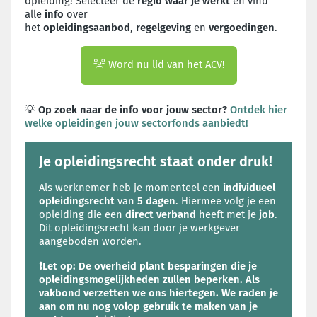
opleiding!
Selecteer de
regio
waar je werkt
en vind
alle
info
over
het
opleidingsaanbod
,
regelgeving
en
vergoedingen
.
Word nu lid van het ACV!
💡
Op zoek naar de info voor jouw sector?
Ontdek hier
welke opleidingen jouw sectorfonds aanbiedt!
Je opleidingsrecht staat onder druk!
Als werknemer heb je momenteel een
individueel
opleidingsrecht
van
5 dagen
. Hiermee volg je een
opleiding die een
direct verband
heeft met
je
job
.
Dit opleidingsrecht kan door je werkgever
aangeboden worden.
❗Let op: De overheid plant besparingen die je
opleidingsmogelijkheden zullen beperken. Als
vakbond verzetten we ons hiertegen. We raden je
aan om nu nog volop gebruik te maken van je