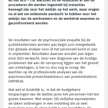
en het ACV – CSC wachten nu de resultaten af van de
procedures die werden ingesteld bij instanties
bevoegd zijn voor het welzijn op het werk, maar vragen
nu al wel om voldoende aandacht te hebben voor het
welzijn van de werknemers en de werkdruk waarmee ze
geconfronteerd worden.
De resultaten van de psychosociale enquête bij de
publieksdiensten worden pas begin juni meegedeeld.
Een globale analyse voor ál het personeel komt er pas
in september. Resultaten daarvan worden pas tegen
eind 2023 verwacht. Voor een diagnose van de huidige
problemen die aan de oorsprong liggen van het gevoel
van onbehagen, is het nu dus nog te vroeg. We
wachten op de professionele analyses van de
psychosociale preventieadviseurs van preventiedienst
EMPREVA.
Wat wel al duidelijk is, is dat de budgettaire
besparingen van de laatste jaren het personeel niet ten
goede kwamen. Met amper 120 voltijdse equivalenten
de taken volbrengen in een instelling die zo veel
bezoekers over de vloer krijgt is een krachttoer. De