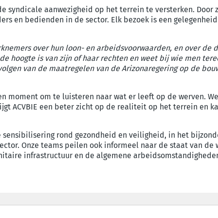
e syndicale aanwezigheid op het terrein te versterken. Door z
ers en bedienden in de sector. Elk bezoek is een gelegenhe
knemers over hun loon- en arbeidsvoorwaarden, en over de d
e hoogte is van zijn of haar rechten en weet bij wie men ter
evolgen van de maatregelen van de Arizonaregering op de bou
zen moment om te luisteren naar wat er leeft op de werven. 
jgt ACVBIE een beter zicht op de realiteit op het terrein en 
sensibilisering rond gezondheid en veiligheid, in het bijzonde
sector. Onze teams peilen ook informeel naar de staat van de w
anitaire infrastructuur en de algemene arbeidsomstandighede