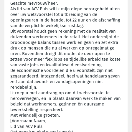
Geachte mevrouw/heer,
Als lid van ACV Puls wil ik mijn diepe bezorgdheid uiten
over uw wetsvoorstel tot uitbreiding van de
openingsuren in de handel tot 22 uur en de afschaffing
van de verplichte wekelijkse rustdag.
Dit voorstel houdt geen rekening met de realiteit van
duizenden werknemers in de retail. Het ondermijnt de
broodnodige balans tussen werk en gezin en zet extra
druk op mensen die nu al werken op onregelmatige
uren. Bovendien dreigt dit model de deur open te
zetten voor meer flexijobs en tijdelijke arbeid ten koste
van vaste jobs en kwalitatieve dienstverlening.
De economische voordelen die u voorstelt, zijn niet
gegarandeerd. Integendeel, heel wat handelaars geven
zelf aan dat avond- en zondagsopeningen niet
rendabel zijn.
Ik roep u met aandrang op om dit wetsvoorstel te
heroverwegen, en in plaats daarvan werk te maken van
beleid dat werknemers, gezinnen én duurzame
tewerkstelling respecteert.
Met vriendelijke groeten,
[Voornaam Naam]
Lid van ACV Puls
Optioneel: winkel waar je werkt