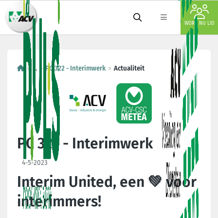
WORD NU LID
...
PC 322 - Interimwerk
Actualiteit
PC 322 - Interimwerk
4-5-2023
Interim United, een 💚 voor
interimmers!