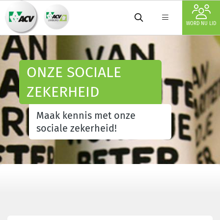
WORD NU LID
ONZE SOCIALE
ZEKERHEID
Maak kennis met onze
sociale zekerheid!