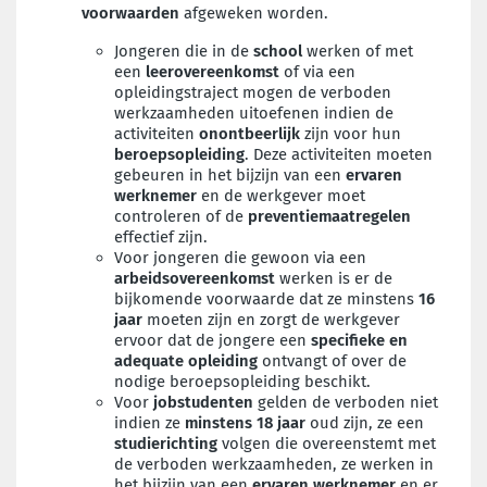
voorwaarden
afgeweken worden.
Jongeren die in de
school
werken of met
een
leerovereenkomst
of via een
opleidingstraject mogen de verboden
werkzaamheden uitoefenen indien de
activiteiten
onontbeerlijk
zijn voor hun
beroepsopleiding
. Deze activiteiten moeten
gebeuren in het bijzijn van een
ervaren
werknemer
en de werkgever moet
controleren of de
preventiemaatregelen
effectief zijn.
Voor jongeren die gewoon via een
arbeidsovereenkomst
werken is er de
bijkomende voorwaarde dat ze minstens
16
jaar
moeten zijn en zorgt de werkgever
ervoor dat de jongere een
specifieke en
adequate opleiding
ontvangt of over de
nodige beroepsopleiding beschikt.
Voor
jobstudenten
gelden de verboden niet
indien ze
minstens 18 jaar
oud zijn, ze een
studierichting
volgen die overeenstemt met
de verboden werkzaamheden, ze werken in
het bijzijn van een
ervaren werknemer
en er