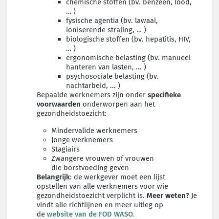
chemische stoffen (bv. benzeen, lood,
… )
fysische agentia (bv. lawaai,
ioniserende straling, … )
biologische stoffen (bv. hepatitis, HIV,
… )
ergonomische belasting (bv. manueel
hanteren van lasten, ... )
psychosociale belasting (bv.
nachtarbeid, ... )
Bepaalde werknemers zijn onder
specifieke
voorwaarden
onderworpen aan het
gezondheidstoezicht:
Mindervalide werknemers
Jonge werknemers
Stagiairs
Zwangere vrouwen
of vrouwen
die
borstvoeding
geven
Belangrijk
: de werkgever moet een lijst
opstellen van alle werknemers voor wie
gezondheidstoezicht verplicht is.
Meer weten?
Je
vindt alle richtlijnen en meer uitleg op
de
website van de FOD WASO.