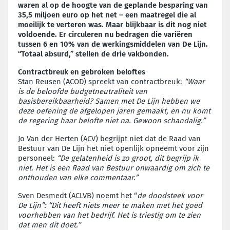
waren al op de hoogte van de geplande besparing van
35,5 miljoen euro op het net – een maatregel die al
moeilijk te verteren was. Maar blijkbaar is dit nog niet
voldoende. Er circuleren nu bedragen die variëren
tussen 6 en 10% van de werkingsmiddelen van De Lijn.
“Totaal absurd,” stellen de drie vakbonden.
Contractbreuk en gebroken beloftes
Stan Reusen (ACOD) spreekt van contractbreuk:
“Waar
is de beloofde budgetneutraliteit van
basisbereikbaarheid? Samen met De Lijn hebben we
deze oefening de afgelopen jaren gemaakt, en nu komt
de regering haar belofte niet na. Gewoon schandalig.”
Jo Van der Herten (ACV) begrijpt niet dat de Raad van
Bestuur van De Lijn het niet openlijk opneemt voor zijn
personeel:
“De gelatenheid is zo groot, dit begrijp ik
niet. Het is een Raad van Bestuur onwaardig om zich te
onthouden van elke commentaar.”
Sven Desmedt (ACLVB) noemt het “
de doodsteek voor
De Lijn”: “Dit heeft niets meer te maken met het goed
voorhebben van het bedrijf. Het is triestig om te zien
dat men dit doet.”