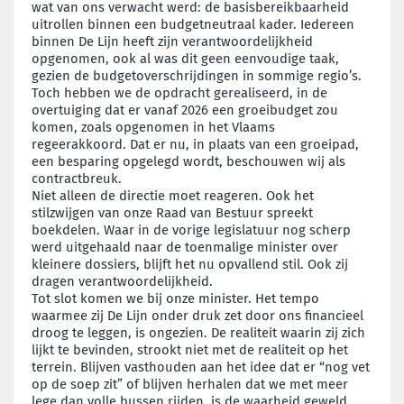
wat van ons verwacht werd: de basisbereikbaarheid
uitrollen binnen een budgetneutraal kader. Iedereen
binnen De Lijn heeft zijn verantwoordelijkheid
opgenomen, ook al was dit geen eenvoudige taak,
gezien de budgetoverschrijdingen in sommige regio’s.
Toch hebben we de opdracht gerealiseerd, in de
overtuiging dat er vanaf 2026 een groeibudget zou
komen, zoals opgenomen in het Vlaams
regeerakkoord. Dat er nu, in plaats van een groeipad,
een besparing opgelegd wordt, beschouwen wij als
contractbreuk.
Niet alleen de directie moet reageren. Ook het
stilzwijgen van onze Raad van Bestuur spreekt
boekdelen. Waar in de vorige legislatuur nog scherp
werd uitgehaald naar de toenmalige minister over
kleinere dossiers, blijft het nu opvallend stil. Ook zij
dragen verantwoordelijkheid.
Tot slot komen we bij onze minister. Het tempo
waarmee zij De Lijn onder druk zet door ons financieel
droog te leggen, is ongezien. De realiteit waarin zij zich
lijkt te bevinden, strookt niet met de realiteit op het
terrein. Blijven vasthouden aan het idee dat er “nog vet
op de soep zit” of blijven herhalen dat we met meer
lege dan volle bussen rijden, is de waarheid geweld