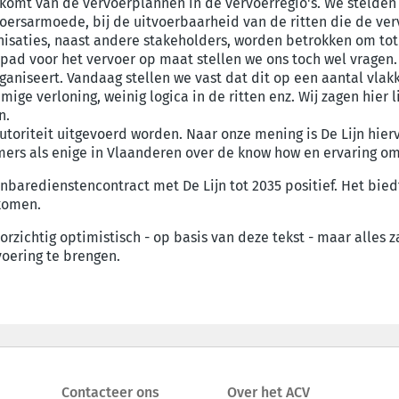
komt van de vervoerplannen in de vervoerregio's. We stelden 
rvoersarmoede, bij de uitvoerbaarheid van de ritten die de ve
isaties, naast andere stakeholders, worden betrokken om tot 
pad voor het vervoer op maat stellen we ons toch wel vragen. 
aniseert. Vandaag stellen we vast dat dit op een aantal vlak
ige verloning, weinig logica in de ritten enz. Wij zagen hier
n.
utoriteit uitgevoerd worden. Naar onze mening is De Lijn hierv
mmers als enige in Vlaanderen over de know how en ervaring o
nbaredienstencontract met De Lijn tot 2035 positief. Het bied
 komen.
rzichtig optimistisch - op basis van deze tekst - maar alles 
voering te brengen.
Contacteer ons
Over het ACV