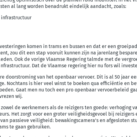
ten al lang worden benadrukt eindelijk aandacht, zoals:
infrastructuur
nvesteringen komen in trams en bussen en dat er een groeipad
kent, zou dit een stap vooruit kunnen zijn na jarenlang bespa
eleden. Ook de vorige Vlaamse Regering talmde met de vergroe
rastructuur. Dat de Vlaamse regering hier nu fors wil investe
e doorstroming van het openbaar vervoer. Dit is al 50 jaar 
Nochtans is hier veel winst te boeken qua efficiëntie en be
nvloeden. Gaat men nu toch een pro openbaar vervoerbeleid 
vrezen wij.
zowel de werknemers als de reizigers ten goede: verhoging va
urs. Het zorgt voor een groter veiligheidsgevoel bij reizigers
van passieve veiligheid: bewakingscamera's en afgesloten st
ms te gaan gebruiken.