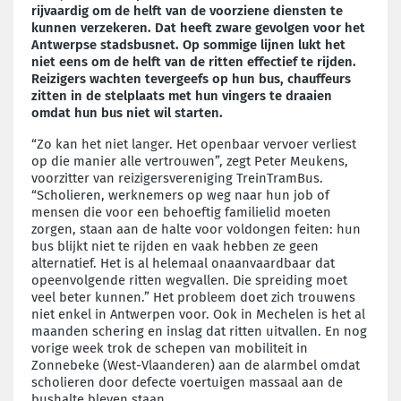
rijvaardig om de helft van de voorziene diensten te
kunnen verzekeren. Dat heeft zware gevolgen voor het
Antwerpse stadsbusnet. Op sommige lijnen lukt het
niet eens om de helft van de ritten effectief te rijden.
Reizigers wachten tevergeefs op hun bus, chauffeurs
zitten in de stelplaats met hun vingers te draaien
omdat hun bus niet wil starten.
“Zo kan het niet langer. Het openbaar vervoer verliest
op die manier alle vertrouwen”, zegt Peter Meukens,
voorzitter van reizigersvereniging TreinTramBus.
“Scholieren, werknemers op weg naar hun job of
mensen die voor een behoeftig familielid moeten
zorgen, staan aan de halte voor voldongen feiten: hun
bus blijkt niet te rijden en vaak hebben ze geen
alternatief. Het is al helemaal onaanvaardbaar dat
opeenvolgende ritten wegvallen. Die spreiding moet
veel beter kunnen.” Het probleem doet zich trouwens
niet enkel in Antwerpen voor. Ook in Mechelen is het al
maanden schering en inslag dat ritten uitvallen. En nog
vorige week trok de schepen van mobiliteit in
Zonnebeke (West-Vlaanderen) aan de alarmbel omdat
scholieren door defecte voertuigen massaal aan de
bushalte bleven staan.