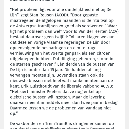
“Het probleem ligt voor alle duidelijkheid niet bij De
Lijn”, zegt Stan Reusen (ACOD). “Door gepaste
maatregelen de afgelopen maanden is de rituitval op
de Antwerpse tramlijnen zo goed als verdwenen.” Waar
ligt het probleem dan wel? Voor Jo Van der Herten (ACV)
bestaat daarover geen twijfel: “Al jaren klagen we aan
dat deze en vorige Vlaamse regeringen De Lijn door
opeenvolgende besparingen en een te trage
vernieuwing van het voertuigenpark als een citroen
uitgeknepen hebben. Dat dit ging gebeuren, stond in
de sterren geschreven.” Eén derde van de bussen van
De Lijn is ouder dan 15 jaar. Die hadden al lang
vervangen moeten zijn. Bovendien staan ook de
nieuwste bussen met heel wat mankementen aan de
kant. Erik Quisthoudt van de liberale vakbond ACLVB:
“Het siert minister Peeters dat ze nog enkel op
elektrische bussen wil inzetten. Maar de levering
daarvan neemt inmiddels meer dan twee jaar in beslag.
Daarmee lossen we de problemen van vandaag niet
op.”
De vakbonden en TreinTramBus dringen er samen op
aan dat Vlaams mobiliteitsminister Lydia Peeters snel