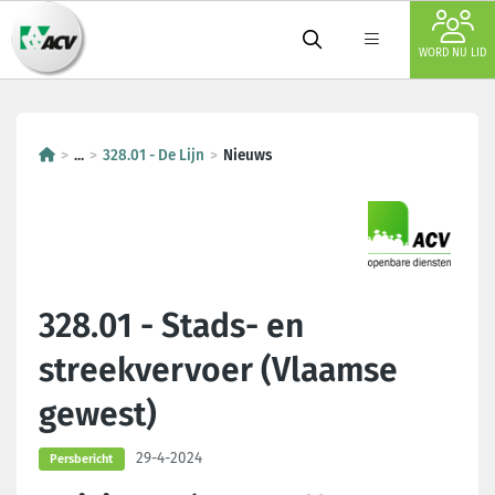
WORD NU LID
...
328.01 - De Lijn
Nieuws
328.01 - Stads- en
streekvervoer (Vlaamse
gewest)
29-4-2024
Persbericht