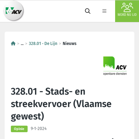
WORD NU LID
...
328.01 - De Lijn
Nieuws
328.01 - Stads- en
streekvervoer (Vlaamse
gewest)
9-1-2024
Opinie