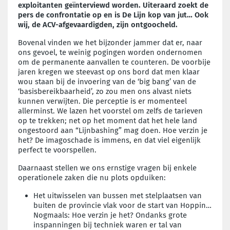
exploitanten geïnterviewd worden. Uiteraard zoekt de
pers de confrontatie op en is De Lijn kop van jut… Ook
wij, de ACV-afgevaardigden, zijn ontgoocheld.
Bovenal vinden we het bijzonder jammer dat er, naar
ons gevoel, te weinig pogingen worden ondernomen
om de permanente aanvallen te counteren. De voorbije
jaren kregen we steevast op ons bord dat men klaar
wou staan bij de invoering van de ‘big bang’ van de
‘basisbereikbaarheid’, zo zou men ons alvast niets
kunnen verwijten. Die perceptie is er momenteel
allerminst. We lazen het voorstel om zelfs de tarieven
op te trekken; net op het moment dat het hele land
ongestoord aan “Lijnbashing” mag doen. Hoe verzin je
het? De imagoschade is immens, en dat viel eigenlijk
perfect te voorspellen.
Daarnaast stellen we ons ernstige vragen bij enkele
operationele zaken die nu plots opduiken:
Het uitwisselen van bussen met stelplaatsen van
buiten de provincie vlak voor de start van Hoppin…
Nogmaals: Hoe verzin je het? Ondanks grote
inspanningen bij techniek waren er tal van