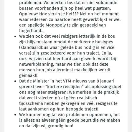
problemen. We merken bv. dat er niet voldoende
bussen voorhanden zijn op heel wat plaatsen.
Opnieuw: Hoe verzin je het??? Net op het moment
waar iedereen zo naartoe heeft gewerkt lijkt er wel
een spelletje Monopoly te zijn gespeeld van
hogerhand…
We zien ook dat veel reizigers letterlijk in de kou
zijn blijven staan omdat de verkeerde bustypes
(standaardbus waar gelede bus nodig is en vice
versa) zijn geselecteerd voor hun traject. En ja,
ook wij zien dat hier hard aan gewerkt wordt bij
netwerkplanning, maar we zien ook dat deze
mensen hun job allerminst makkelijker wordt
gemaakt!
Dat de Minister in het VTM-nieuws van 8 januari
spreekt over “kortere reistijden” als oplossing doet
ons nog meer steigeren! We merken in de praktijk
dat veel trajecten nú al géén realistisch
tijdsschema hebben gekregen en véél reizigers te
laat aankomen op hun beoogde traject!
We kunnen nog tal van problemen opnoemen, het
is alleszins alweer géén goede beurt die we maken
en dat zijn wij grondig beu!