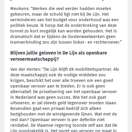
Meukens: “Werken die veel eerder hadden moeten
gebeuren, maar de schuld ligt niet bij De Lijn. Het
verminderen van het budget voor onderhoud was een
politiek keuze. Ik hoop dat de onderbreking van deze
tunnel zo kort mogelijk kan worden gehouden. Het is
dramatisch dat er tijdens de Oosterweelwerken geen
tramverbinding zou zijn tussen linker- en rechteroever.”
Blijven jullie geloven in De Lijn als openbare
vervoermaatschappij?
Van der Herten: “De Lijn blijft dé mobiliteitspartner. Als
deze maatschappij ook de nodige middelen zou
krijgen, beschikt het over alle troeven om een goed
openbaar vervoer aan te bieden. Er is ook geen
alternatief. De privatisering van het openbaar vervoer
in Nederland was geen succes. Wie het ook gaat
uitvoeren, er zal steeds geld tegenover moeten staan.
Bovendien gaat een privaat bedrijf zich alleen
bezighouden met de winstgevende lijnen. Wat met de
rest dan? Openbaar vervoer is per definitie niet
rendabel. De Vlaamse regering toonde zelf aan dat De
Lijn noodzakelijk is. Het opzet van vervoer op maat in