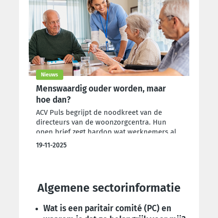
Nieuws
Menswaardig ouder worden, maar
hoe dan?
ACV Puls begrijpt de noodkreet van de
directeurs van de woonzorgcentra. Hun
open brief zegt hardop wat werknemers al
veel langer voelen: er is geen toekomstplan.
19-11-2025
Hun oproep is niet vrijblijvend, maar moet
ernstig genomen worden. Daarom beraadt
ACV Puls zich om hun geplande acties mee
te ondersteunen.
Algemene sectorinformatie
Wat is een paritair comité (PC) en