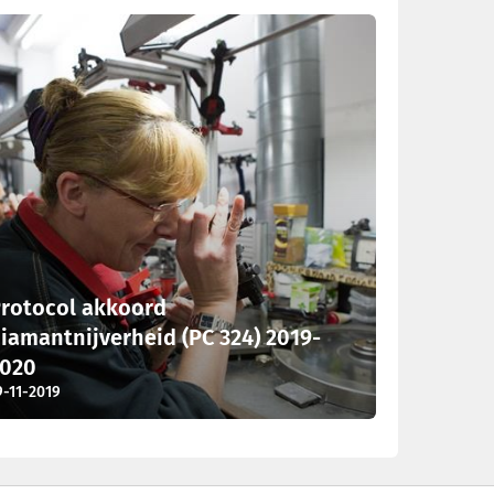
rotocol akkoord
iamantnijverheid (PC 324) 2019-
2020
9-11-2019