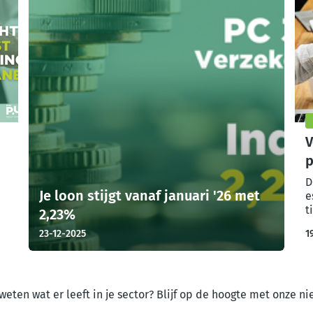
V
p
:
a
D
Je loon stijgt vanaf januari '26 met
e
t
2,23%
23-12-2025
1
d weten wat er leeft in je sector? Blijf op de hoogte met onze n