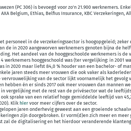
swezen (PC 306) is bevoegd voor zo'n 21.900 werknemers. Enke
, AXA Belgium, Ethias, Belfius Insurance, KBC Verzekeringen, A
et personeel in de verzekeringssector is hoogopgeleid; zek
an de in 2020 aangeworven werknemers genoten bijna de helft 
ding. Het aandeel van de hooggeschoolde werknemers is de 
 4 werknemers hooggeschoold was (ter vergelijking: in 2001 was
as in 2020 maar liefst 84,0 % houder van een bachelor- of ma
nkele jaren steeds meer vrouwen die ook vaker als kaderleden
 vervrouwelijking van de sector lijkt voornamelijk het gevol
aten hebben én er sinds 2017 ook meer vrouwen dan mannen 
in vergelijking met de rest van de privésector wat de leeftij
is ook sprake van een relatief hoge gemiddelde leeftijd van 45
020). Klik
hier
voor meer cijfers over de sector.
fgelopen jaren onderhevig geweest aan een groeiende schaalv
keringen zijn doorgebroken. Er vorm(d)en zich meer en meer g
t zal de digitalisering en het hierdoor veranderende klante