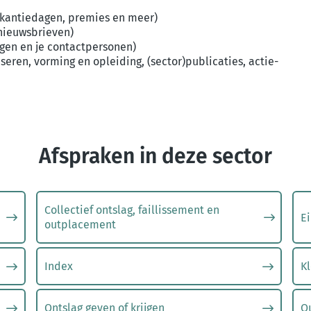
akantiedagen, premies en meer)
 nieuwsbrieven)
ngen en je contactpersonen)
eren, vorming en opleiding, (sector)publicaties, actie-
Afspraken in deze sector
Collectief ontslag, faillissement en
E
outplacement
Index
Kl
Ontslag geven of krijgen
Ou