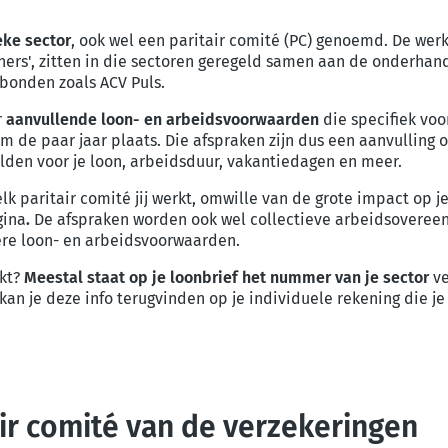
eke sector
, ook wel een paritair comité (PC) genoemd. De we
ers', zitten in die sectoren geregeld samen aan de onderhand
bonden zoals ACV Puls.
r
aanvullende
loon- en arbeidsvoorwaarden
die specifiek voo
m de paar jaar plaats.
Die afspraken zijn dus een aanvulling
lden voor je loon, arbeidsduur, vakantiedagen en meer.
elk paritair comité jij werkt, omwille van de grote impact op
gina
.
De afspraken worden ook wel collectieve arbeidsoveree
ere loon- en arbeidsvoorwaarden.
rkt?
Meestal staat op je loonbrief het nummer van je sector
ve
 kan je deze info terugvinden op je individuele rekening die je 
air comité van de verzekeringen