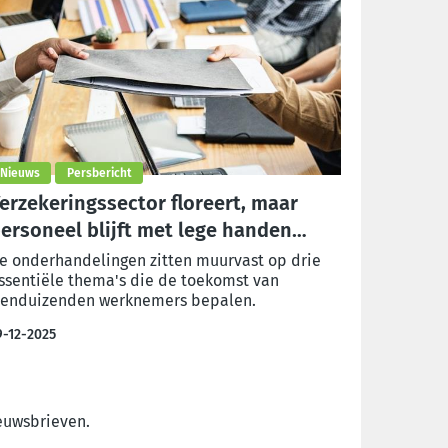
Nieuws
Persbericht
erzekeringssector floreert, maar
ersoneel blijft met lege handen
chter
e onderhandelingen zitten muurvast op drie
ssentiële thema's die de toekomst van
ienduizenden werknemers bepalen.
9-12-2025
ieuwsbrieven.