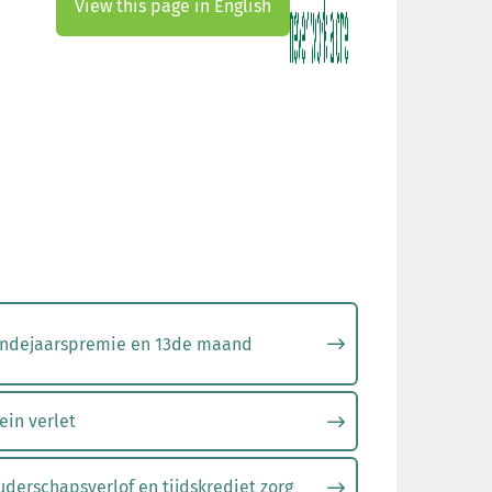
View this page in English
indejaarspremie en 13de maand
ein verlet
derschapsverlof en tijdskrediet zorg