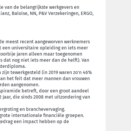
le van de be
langrijkste werkgevers en
llianz, Baloise, NN, P&V Verzekeringen, ERGO,
er de meest recent aangeworven werknemers
een universitaire opleiding en iets meer
voorbije jaren alleen maar toegenomen
 dat nog niet iets meer dan de helft). Van
sterdiploma.
 zijn tewerkgesteld (in 2019 waren zo'n 46%
g van het feit dat meer mannen dan vrouwen
werden aangenomen.
dspiramide betreft, door een groot aandeel
,2 jaar, die sinds 2008 met uitzondering van
ergroting en branchevervaging.
rote internationale financiële groepen.
ngedrag een impact hebben op de