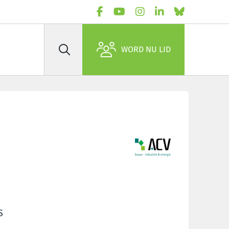
WORD NU LID
Zoek
S