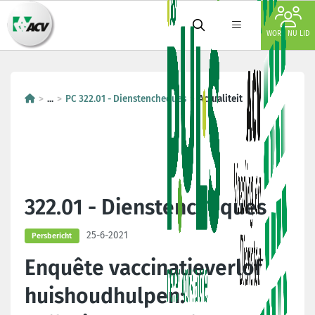
WORD NU LID
...
PC 322.01 - Dienstencheques
Actualiteit
322.01 - Dienstencheques
25-6-2021
Persbericht
Enquête vaccinatieverlof
huishoudhulpen: