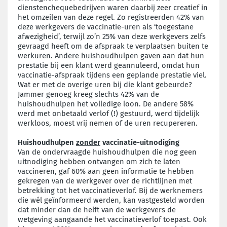
dienstenchequebedrijven waren daarbij zeer creatief in
het omzeilen van deze regel. Zo registreerden 42% van
deze werkgevers de vaccinatie-uren als ‘toegestane
afwezigheid’, terwijl zo’n 25% van deze werkgevers zelfs
gevraagd heeft om de afspraak te verplaatsen buiten te
werkuren. Andere huishoudhulpen gaven aan dat hun
prestatie bij een klant werd geannuleerd, omdat hun
vaccinatie-afspraak tijdens een geplande prestatie viel.
Wat er met de overige uren bij die klant gebeurde?
Jammer genoeg kreeg slechts 42% van de
huishoudhulpen het volledige loon. De andere 58%
werd met onbetaald verlof (!) gestuurd, werd tijdelijk
werkloos, moest vrij nemen of de uren recupereren.
Huishoudhulpen
zonder
vaccinatie-uitnodiging
Van de ondervraagde huishoudhulpen die nog geen
uitnodiging hebben ontvangen om zich te laten
vaccineren, gaf 60% aan geen informatie te hebben
gekregen van de werkgever over de richtlijnen met
betrekking tot het vaccinatieverlof. Bij de werknemers
die wél geïnformeerd werden, kan vastgesteld worden
dat minder dan de helft van de werkgevers de
wetgeving aangaande het vaccinatieverlof toepast. Ook