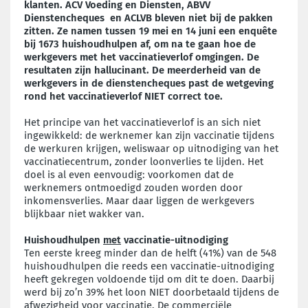
klanten.
ACV Voeding en Diensten,
ABVV
Dienstencheques en ACLVB bleven niet bij de pakken
zitten. Ze namen tussen 19 mei en 14 juni een enquête
bij 1673 huishoudhulpen af, om na te gaan hoe de
werkgevers met het vaccinatieverlof omgingen. De
resultaten zijn hallucinant. De meerderheid van de
werkgevers in de dienstencheques past de wetgeving
rond het vaccinatieverlof NIET correct toe.
Het principe van het vaccinatieverlof is an sich niet
ingewikkeld: de werknemer kan zijn vaccinatie tijdens
de werkuren krijgen, weliswaar op uitnodiging van het
vaccinatiecentrum, zonder loonverlies te lijden. Het
doel is al even eenvoudig: voorkomen dat de
werknemers ontmoedigd zouden worden door
inkomensverlies. Maar daar liggen de werkgevers
blijkbaar niet wakker van.
Huishoudhulpen
met
vaccinatie-uitnodiging
Ten eerste kreeg minder dan de helft (41%) van de 548
huishoudhulpen die reeds een vaccinatie-uitnodiging
heeft gekregen voldoende tijd om dit te doen. Daarbij
werd bij zo’n 39% het loon NIET doorbetaald tijdens de
afwezigheid voor vaccinatie. De commerciële