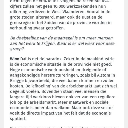
dicht tegen de 80% leunt. Volgens de recentste RVA-
cijfers zullen net geen 10.000 werkzoekenden hun
uitkering verliezen in West-Vlaanderen. Vooral in de
grote steden uiteraard, maar ook de Kust en de
grensregio in het Zuiden van de provincie worden in
verhouding zwaar getroffen.
De doelstelling van de maatregel is om meer mensen
aan het werk te krijgen. Maar is er wel werk voor deze
groep?
Wim:
Dat is net de paradox. Zeker in de maakindustrie
is de economische situatie in de provincie niet goed.
Hoge economische werkloosheid en dreigende of
aangekondigde herstructureringen, zoals bij Alstom in
Brugge bijvoorbeeld, die veel banen kunnen en zullen
kosten. De ‘afkoeling’ van de arbeidsmarkt laat zich wel
degelijk voelen. Bovendien staan veel mensen die
langere tijd werkloos bleven ook ver van een reguliere
job op de arbeidsmarkt. Meer maatwerk en sociale
economie is meer dan welkom. Maar ook deze sector
voelt de directe impact van het feit dat de economie
sputtert.