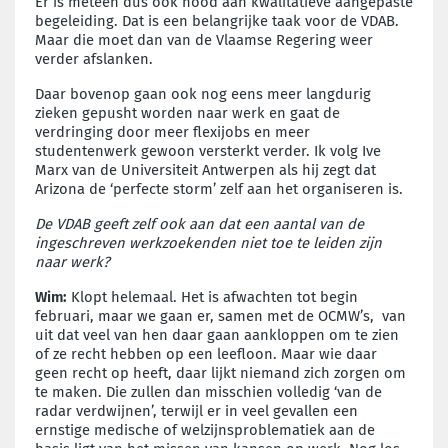
Er is meteen dus ook nood aan kwalitatieve aangepaste
begeleiding. Dat is een belangrijke taak voor de VDAB.
Maar die moet dan van de Vlaamse Regering weer
verder afslanken.
Daar bovenop gaan ook nog eens meer langdurig
zieken gepusht worden naar werk en gaat de
verdringing door meer flexijobs en meer
studentenwerk gewoon versterkt verder. Ik volg Ive
Marx van de Universiteit Antwerpen als hij zegt dat
Arizona de ‘perfecte storm’ zelf aan het organiseren is.
De VDAB geeft zelf ook aan dat een aantal van de
ingeschreven werkzoekenden niet toe te leiden zijn
naar werk?
Wim:
Klopt helemaal. Het is afwachten tot begin
februari, maar we gaan er, samen met de OCMW’s, van
uit dat veel van hen daar gaan aankloppen om te zien
of ze recht hebben op een leefloon. Maar wie daar
geen recht op heeft, daar lijkt niemand zich zorgen om
te maken. Die zullen dan misschien volledig ‘van de
radar verdwijnen’, terwijl er in veel gevallen een
ernstige medische of welzijnsproblematiek aan de