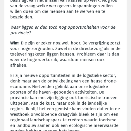
basis ligt van het missen van kansen op werk. Nog los
van de vraag welke werkgevers inspanningen zullen
willen doen om die mensen aan te werven en te
begeleiden.
Waar liggen er dan toch nog opportuniteiten voor de
provincie?
Wim:
Die zijn er zeker nog wel, hoor. De vergrijzing zorgt
voor hoge zorgnoden. Zowel in de directe zorg als in de
toeleveringsketen liggen kansen. Probleem daar is dan
weer de hoge werkdruk, waardoor mensen ook
afhaken.
Er zijn nieuwe opportuniteiten in de logistieke sector,
denk maar aan de ontwikkeling van een heuse drone-
economie. Niet zelden gelinkt aan onze logistieke
poorten of de haven -gebonden activiteiten. De
provincie kan met zijn ligging ook toeristische troeven
uitspelen. Aan de kust, maar ook in de landelijke
regio’s. Ik blijf het een gemiste kans vinden dat er in de
Westhoek onvoldoende draagvlak bleek te zijn om een
regionaal landschapspark te creëren waarin toerisme
en landbouw samen ook een ecologische meerwaarde
zouden hebben kunnen betekenen.