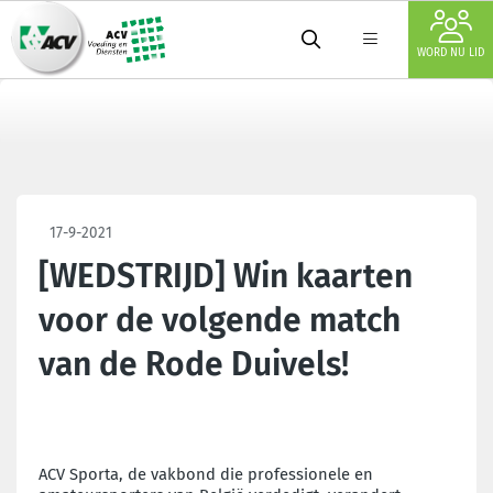
WORD NU LID
17-9-2021
[WEDSTRIJD] Win kaarten
voor de volgende match
van de Rode Duivels!
ACV Sporta, de vakbond die professionele en