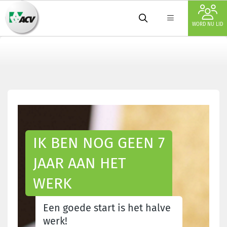
WORD NU LID
IK BEN NOG GEEN 7
JAAR AAN HET
WERK
Een goede start is het halve
werk!