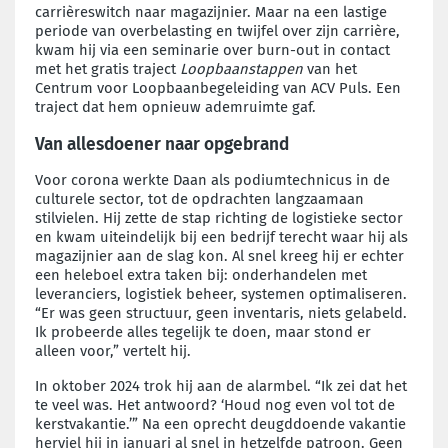
carrièreswitch naar magazijnier. Maar na een lastige
periode van overbelasting en twijfel over zijn carrière,
kwam hij via een seminarie over burn-out in contact
met het gratis traject
Loopbaanstappen
van het
Centrum voor Loopbaanbegeleiding van ACV Puls. Een
traject dat hem opnieuw ademruimte gaf.
Van allesdoener naar opgebrand
Voor corona werkte Daan als podiumtechnicus in de
culturele sector, tot de opdrachten langzaamaan
stilvielen. Hij zette de stap richting de logistieke sector
en kwam uiteindelijk bij een bedrijf terecht waar hij als
magazijnier aan de slag kon. Al snel kreeg hij er echter
een heleboel extra taken bij: onderhandelen met
leveranciers, logistiek beheer, systemen optimaliseren.
“Er was geen structuur, geen inventaris, niets gelabeld.
Ik probeerde alles tegelijk te doen, maar stond er
alleen voor,” vertelt hij.
In oktober 2024 trok hij aan de alarmbel. “Ik zei dat het
te veel was. Het antwoord? ‘Houd nog even vol tot de
kerstvakantie.’” Na een oprecht deugddoende vakantie
herviel hij in januari al snel in hetzelfde patroon. Geen