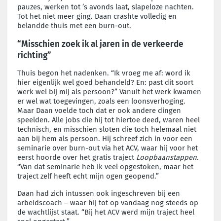
pauzes, werken tot ’s avonds laat, slapeloze nachten.
Tot het niet meer ging. Daan crashte volledig en
belandde thuis met een burn-out.
“Misschien zoek ik al jaren in de verkeerde
richting”
Thuis begon het nadenken. “Ik vroeg me af: word ik
hier eigenlijk wel goed behandeld? En: past dit soort
werk wel bij mij als persoon?” Vanuit het werk kwamen
er wel wat toegevingen, zoals een loonsverhoging.
Maar Daan voelde toch dat er ook andere dingen
speelden. Alle jobs die hij tot hiertoe deed, waren heel
technisch, en misschien sloten die toch helemaal niet
aan bij hem als persoon. Hij schreef zich in voor een
seminarie over burn-out via het ACV, waar hij voor het
eerst hoorde over het gratis traject
Loopbaanstappen
.
“Van dat seminarie heb ik veel opgestoken, maar het
traject zelf heeft echt mijn ogen geopend.”
Daan had zich intussen ook ingeschreven bij een
arbeidscoach – waar hij tot op vandaag nog steeds op
de wachtlijst staat. “Bij het ACV werd mijn traject heel