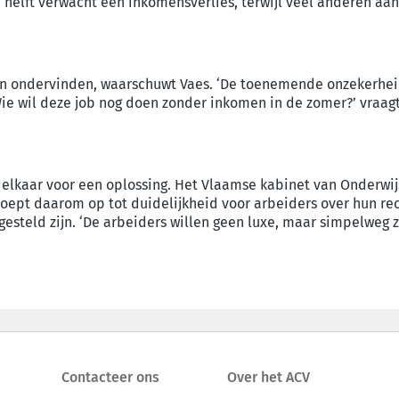
helft verwacht een inkomensverlies, terwijl veel anderen aa
 van ondervinden, waarschuwt Vaes. ‘De toenemende onzekerhei
Wie wil deze job nog doen zonder inkomen in de zomer?’ vraag
lkaar voor een oplossing. Het Vlaamse kabinet van Onderwijs 
ept daarom op tot duidelijkheid voor arbeiders over hun rec
steld zijn. ‘De arbeiders willen geen luxe, maar simpelweg zek
Contacteer ons
Over het ACV