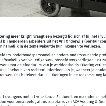
kering meer krijg?’, vraagt een bezorgd lid zich af bij het in
 bij honderden arbeiders uit het Vrij Onderwijs (paritair c
 namelijk in de zomervakantie hun inkomen te verliezen.
eiders, onderhoudspersoneel en andere ondersteunende pro
er afhankelijk van volledige werkloosheidsvergoedingen. Dat zal
er. Door de einddatum van je werkloosheidsuitkering verlies 
statuut “behoud van rechten”. Hierdoor kan je, wanneer je opni
ouwen. Dat betekent dat je uitkeringen in de toekomst nog lag
dit overigens niet uit vrije keuze. Ze doen tien maanden in he
n voor benadeeld’, aldus secretaris van ACV Voeding & Diens