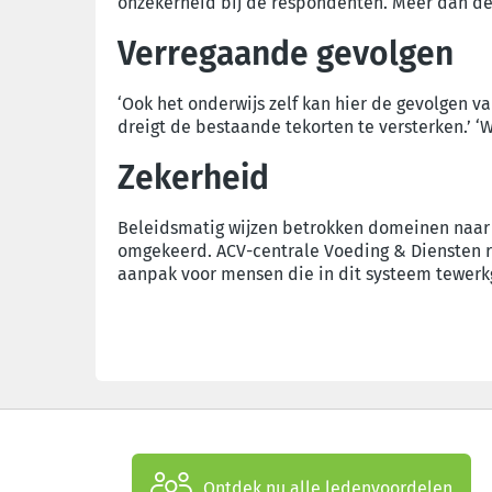
onzekerheid bij de respondenten. Meer dan de 
Verregaande gevolgen
‘Ook het onderwijs zelf kan hier de gevolgen
dreigt de bestaande tekorten te versterken.’ ‘
Zekerheid
Beleidsmatig wijzen betrokken domeinen naar e
omgekeerd. ACV-centrale Voeding & Diensten ro
aanpak voor mensen die in dit systeem tewerkge
Ontdek nu alle ledenvoordelen