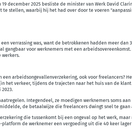
an 19 december 2025 besliste de minister van Werk David Clari
 te stellen, waarbij hij het had over door te voeren "aanpass
een verrassing was, want de betrokkenen hadden meer dan 3 j
 al gangbaar voor werknemers met een arbeidsovereenkomst. He
e werkers.
n een arbeidsongevallenverzekering, ook voor freelancers? He
n het verkeer, tijdens de trajecten naar het huis van de kla
i 2023.
aatregelen. Integendeel, ze moedigen werknemers soms aan om
emiddelde, de betaalwijze die freelancers dwingt snel te gaan 
zekering die tussenkomt bij een ongeval op het werk, maar m
-platform de werknemer een vergoeding uit die 40 keer lager 