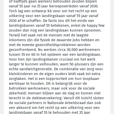
of halftijds gaan werken) behouden zouden blijven
vanaf 55 jaar na 35 jaar beroepsverleden vanaf 2030.
Toch lag een ontwerp-kb voor om het recht op een
uitkering voor een landingsbaan vanaf 55 jaar vanaf
2030 af te schaffen. De facto zou dit het einde van
landingsbanen vanaf 55 betekenen, enkel de happy few
zouden dan nog een landingsbaan kunnen opnemen.
Terwijl het vaak net de mensen met de laagste
inkomens zijn die fysiek de zwaarste jobs hebben en
met de meeste gezondheidsproblemen worden
geconfronteerd. Nu werken circa 30.000 werknemers
tussen 55 en 60 in het systeem van een landingsbaan.
Voor hen zijn landingsbanen cruciaal om het werk
langer te kunnen volhouden, want 50-plussers zijn een
echte sandwichgeneratie. De combinatie van zorg voor
kleinkinderen en de eigen ouders leidt vaak tot extra
zorgtaken. Het is een topprioriteit om hun loopbaan
werkbaar te houden. Dit is belangrijk voor de
betrokken werknemers, maar ook voor de sociale
zekerheid: mensen blijven aan de slag en komen niet
terecht in de ziekteverzekering. Vanuit dit inzicht sloten
de sociale partners in Nationale Arbeidsraad dan ook
een akkoord om het recht op een uitkering voor een
landingsbaan vanaf 55 te behouden met 35 jaar