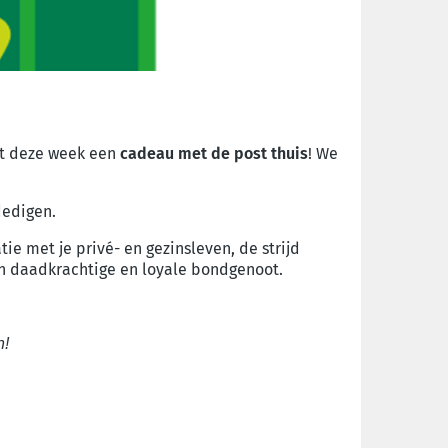
angt deze week een
cadeau met de post thuis
!
We
dedigen.
e met je privé- en gezinsleven, de strijd
een daadkrachtige en loyale bondgenoot.
n!