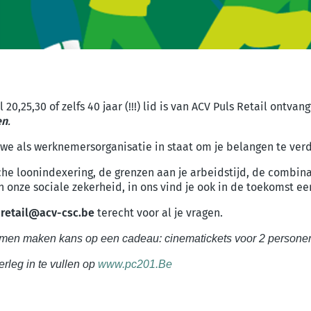
20,25,30 of zelfs 40 jaar (!!!) lid is van ACV Puls Retail ontv
en
.
 we als werknemersorganisatie in staat om je belangen te ver
e loonindexering, de grenzen aan je arbeidstijd, de combinati
an onze sociale zekerheid, in ons vind je ook in de toekomst 
p
retail@acv-csc.be
terecht voor al je vragen.
komen maken kans op een cadeau: cinematickets voor 2 persone
rleg in te vullen op
www.pc201.Be