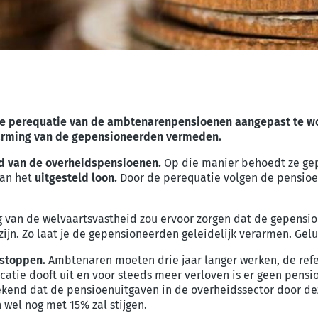
 de perequatie van de ambtenarenpensioenen aangepast te wo
arming van de gepensioneerden vermeden.
d van de overheidspensioenen.
Op die manier behoedt ze ge
van het
uitgesteld loon.
Door de perequatie volgen de pensioe
ing van de welvaartsvastheid zou ervoor zorgen dat de gepen
ijn. Zo laat je de gepensioneerden geleidelijk verarmen. Gel
stoppen.
Ambtenaren moeten drie jaar langer werken, de refe
icatie dooft uit en voor steeds meer verloven is er geen pen
rekend dat de pensioenuitgaven in de overheidssector door de
wel nog met 15% zal stijgen.