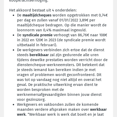
koopkrachtverhoging.
Het akkoord bestaat uit 4 onderdelen:
De
maaltijdcheques
worden opgetrokken met 0,74€
per dag en zullen vanaf 01/01/2022 3,89€ per
maaltijdcheque bedragen. Op die manier wordt de
loonnorm van 0,4% maximaal ingevuld.
De
syndicale premie
verhoogt van 86,76€ naar 108€
in 2022 en 120€ in 2023 (de syndicale premie wordt
uitbetaald in februari).
De werkgevers verbinden zich ertoe dat de dienst
steeds
bereikbaar
zal zijn gedurende alle uren
tijdens dewelke prestaties worden verricht door de
dienstencheque-werkneemsters. Dit betekent dat
je steeds iemand kan bereiken indien je met
vragen of problemen wordt geconfronteerd. Dit
was tot op vandaag nog niet altijd en overal het
geval. De praktische uitwerking ervan dient te
worden besproken met de
werknemersafgevaardigden binnen jouw dienst
voor gezinszorg.
Werkgevers en vakbonden zullen de komende
maanden verdere afspraken maken over
werkbaar
werk
. “Werkbaar werk is werk dat boeit en je laat