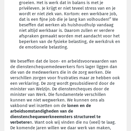
groeien. Het is werk dat in balans is met je
privéleven. Je krijgt er niet teveel stress van en je
wordt er niet ziek van. Kortom: een werkbare job,
dat is een fijne job die je lang kan volhouden!” We
beseffen dat werken als huishoudhulp vandaag
niet altijd werkbaar is. Daarom zullen er verdere
afspraken gemaakt worden met aandacht voor het
beperken van de fysieke belasting, de werkdruk en
de emotionele belasting.
We beseffen dat de loon- en arbeidsvoorwaarden van
de dienstenchequemedewerkers fors lager liggen dan
die van de medewerkers die in de zorg werken. Die
verschillen zorgen voor frustraties maar ze hebben ook
een verklaring. De zorg wordt gesubsidieerd door de
minister van Welzijn. De dienstencheques door de
minister van Werk. Die fundamentele verschillen
kunnen we niet wegwerken. We kunnen ons als
vakbond wel inzetten om de
lonen en de
arbeidsomstandigheden van de
dienstenchequewerkneemsters structureel te
verbetere
n. Want ook wij vinden die nu (veel) te laag.
De komende jaren willen we daar werk van maken,