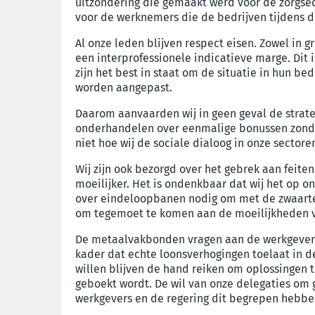
uitzondering die gemaakt werd voor de zorgsec
voor de werknemers die de bedrijven tijdens 
Al onze leden blijven respect eisen. Zowel in g
een interprofessionele indicatieve marge. Dit 
zijn het best in staat om de situatie in hun b
worden aangepast.
Daarom aanvaarden wij in geen geval de strat
onderhandelen over eenmalige bonussen zonder b
niet hoe wij de sociale dialoog in onze sectoren
Wij zijn ook bezorgd over het gebrek aan fei
moeilijker. Het is ondenkbaar dat wij het op o
over eindeloopbanen nodig om met de zwaarte 
om tegemoet te komen aan de moeilijkheden va
De metaalvakbonden vragen aan de werkgevers
kader dat echte loonsverhogingen toelaat in 
willen blijven de hand reiken om oplossingen t
geboekt wordt. De wil van onze
delegaties om g
werkgevers en de regering dit begrepen hebbe