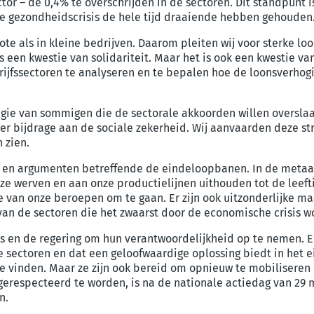
tor – de 0,4% te overschrijden in de sectoren. Dit standpunt 
de gezondheidscrisis de hele tijd draaiende hebben gehouden
rote als in kleine bedrijven. Daarom pleiten wij voor sterke 
is een kwestie van solidariteit. Maar het is ook een kwestie v
edrijfssectoren te analyseren en te bepalen hoe de loonsverhog
egie van sommigen die de sectorale akkoorden willen oversla
ijdrage aan de sociale zekerheid. Wij aanvaarden deze strateg
 zien.
ten en argumenten betreffende de eindeloopbanen. In de met
nze werven en aan onze productielijnen uithouden tot de leefti
van onze beroepen om te gaan. Er zijn ook uitzonderlijke ma
n de sectoren die het zwaarst door de economische crisis w
 en de regering om hun verantwoordelijkheid op te nemen. 
de sectoren en dat een geloofwaardige oplossing biedt in he
e vinden. Maar ze zijn ook bereid om opnieuw te mobiliseren 
erespecteerd te worden, is na de nationale actiedag van 29 m
n.