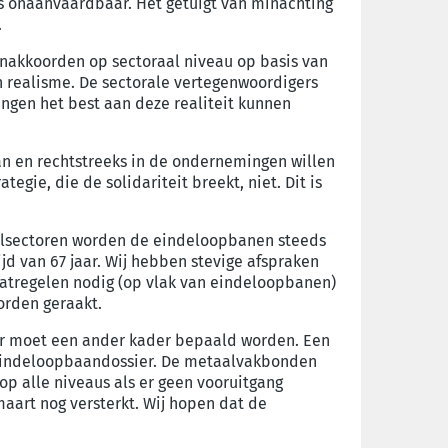
is onaanvaardbaar. Het getuigt van minachting
.
loonakkoorden op sectoraal niveau op basis van
an realisme. De sectorale vertegenwoordigers
ingen het best aan deze realiteit kunnen
an en rechtstreeks in de ondernemingen willen
ie, die de solidariteit breekt, niet. Dit is
aalsectoren worden de eindeloopbanen steeds
jd van 67 jaar. Wij hebben stevige afspraken
atregelen nodig (op vlak van eindeloopbanen)
orden geraakt.
Er moet een ander kader bepaald worden. Een
t eindeloopbaandossier. De metaalvakbonden
op alle niveaus als er geen vooruitgang
aart nog versterkt. Wij hopen dat de