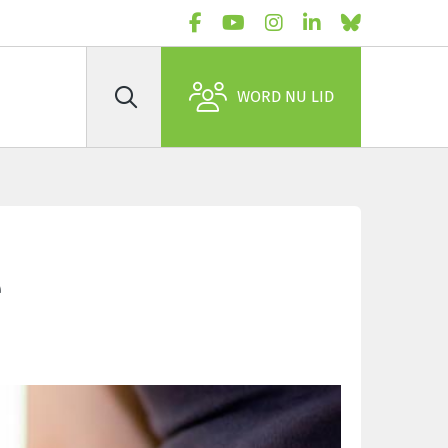
WORD NU LID
Zoek
e