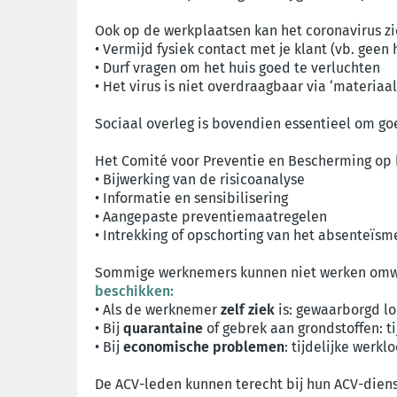
Ook op de werkplaatsen kan het coronavirus z
• Vermijd fysiek contact met je klant (vb. gee
• Durf vragen om het huis goed te verluchten
• Het virus is niet overdraagbaar via ‘materia
Sociaal overleg is bovendien essentieel om g
Het Comité voor Preventie en Bescherming op h
• Bijwerking van de risicoanalyse
• Informatie en sensibilisering
• Aangepaste preventiemaatregelen
• Intrekking of opschorting van het absenteïs
Sommige werknemers kunnen niet werken omwil
beschikken:
• Als de werknemer
zelf ziek
is: gewaarborgd lo
• Bij
quarantaine
of gebrek aan grondstoffen: t
• Bij
economische problemen
: tijdelijke wer
De ACV-leden kunnen terecht bij hun ACV-diens