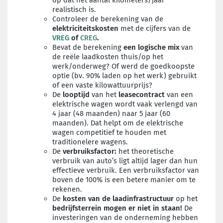
op dat het aantal kilometers/jaar
realistisch is.
Controleer de berekening van de
elektriciteitskosten
met de cijfers van de
VREG
of
CREG
.
Bevat de berekening
een logische mix
van
de reële laadkosten thuis/op het
werk/onderweg? Of werd de goedkoopste
optie (bv. 90% laden op het werk) gebruikt
of een vaste kilowattuurprijs?
De
looptijd
van het
leasecontract
van een
elektrische wagen wordt vaak verlengd van
4 jaar (48 maanden) naar 5 jaar (60
maanden). Dat helpt om de elektrische
wagen competitief te houden met
traditionelere wagens.
De
verbruiksfactor:
het theoretische
verbruik van auto’s ligt altijd lager dan hun
effectieve verbruik. Een verbruiksfactor van
boven de 100% is een betere manier om te
rekenen.
De
kosten van de laadinfrastructuur
op het
bedrijfsterrein
mogen er niet in staan!
De
investeringen van de onderneming hebben