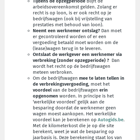
Tijdens de opzegperiode
blijft de
arbeidsovereenkomst gelden. Zolang er
recht is op loon, is er ook recht op je
bedrijfswagen (ook bij vrijstelling van
prestaties met behoud van loon).
Neemt een werknemer ontslag?
Dan moet
er gecontroleerd worden of
er een
vergoeding betaald moet worden om de
(lease)wagen terug in te leveren.
Ontslaat de werkgever een werknemer via
verbreking
(zonder opzegperiode)
?
Dan
wordt het recht op de bedrijfswagen
meteen verbroken.
Om de bedrijfswagen
mee te laten tellen in
de
verbrekingsvergoeding,
moet het
voordeel
van de bedrijfswagen
erin
opgenomen
worden.
In principe is het
‘werkelijke voordeel’ gelijk aan de
besparing doordat de werknemer geen
wagen moest aankopen. Het werkelijke
voordeel kan je berekenen op
Autogids.be
.
Met de kilometerkost die je op die site
berekent, weet je wat
de besparing op
jaarbasis
is
.
Deze berekening staat los van