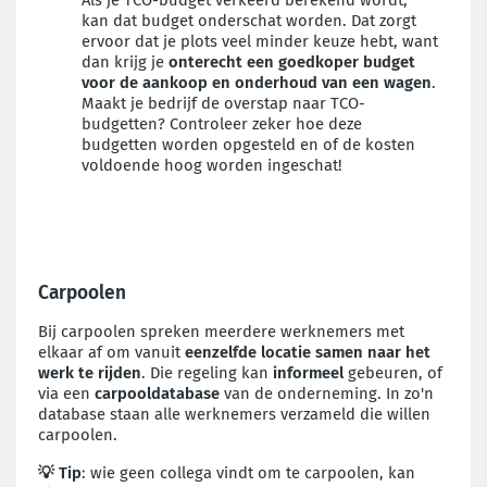
Als je TCO-budget verkeerd berekend wordt,
kan dat budget onderschat worden. Dat zorgt
ervoor dat je plots veel minder keuze hebt, want
dan krijg je
onterecht een goedkoper budget
voor de aankoop en onderhoud van een wagen
.
Maakt je bedrijf de overstap naar TCO-
budgetten? Controleer zeker hoe deze
budgetten worden opgesteld en of de kosten
voldoende hoog worden ingeschat!
Carpoolen
Bij carpoolen spreken meerdere werknemers met
elkaar af om vanuit
eenzelfde locatie
samen naar het
werk te rijden
. Die regeling kan
informeel
gebeuren, of
via een
carpooldatabase
van de onderneming. In zo'n
database staan alle werknemers verzameld die willen
carpoolen.
💡 Tip
: wie geen collega vindt om te carpoolen, kan