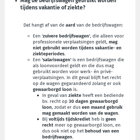
Mag de bedrijfswagen gebruikt worden
tijdens vakantie of ziekte?
Dat hangt af van de
aard
van de bedrijfswagen:
Een '
zuivere bedrijfswagen'
, die alleen voor
professionele verplaatsingen geldt,
mag
niet gebruikt worden tijdens vakantie- en
ziekteperiodes
.
Een
'salariswagen'
is een bedrijfswagen die
als loonvoordeel geldt en die dus mag
gebruikt worden voor werk- én privé-
verplaatsingen. In dit geval blijft
het recht
op de wagen gegarandeerd zolang er ook
gewaarborgd loon
is.
In geval van
ziekte
heeft een bediende
bv. recht op
30 dagen gewaarborgd
loon
, zodat er dus
een maand gebruik
mag gemaakt worden van de wagen
.
Bij
voltijds tijdskrediet
heb is
geen
recht
meer op gewaarborgd loon, en
dus ook niet op het
behoud van een
bedrijfswagen
.