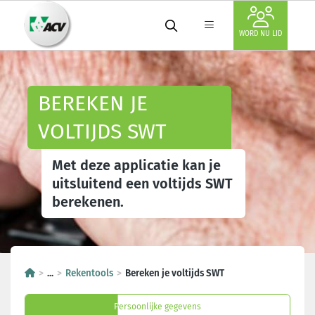
WORD NU LID
BEREKEN JE
VOLTIJDS SWT
Met deze applicatie kan je
uitsluitend een voltijds SWT
berekenen.
...
Rekentools
Bereken je voltijds SWT
Persoonlijke gegevens
Persoonlijke gegevens