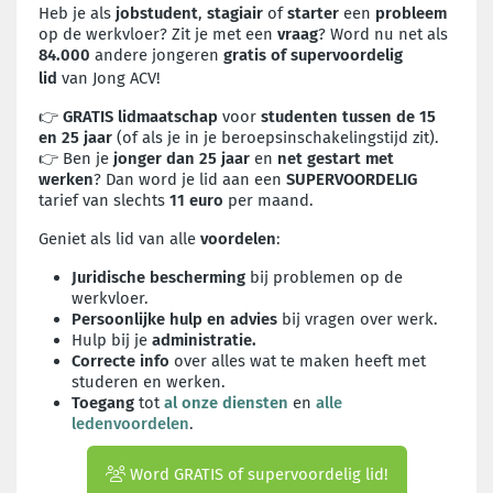
Heb je als
jobstudent
,
stagiair
of
starter
een
probleem
op de werkvloer? Zit je met een
vraag
? Word nu net als
84.000
andere jongeren
gratis of supervoordelig
lid
van Jong ACV!
👉
GRATIS lidmaatschap
voor
studenten tussen de 15
en 25 jaar
(of als je in je beroepsinschakelingstijd zit).
👉 Ben je
jonger dan 25 jaar
en
net gestart met
werken
? Dan word je lid aan een
SUPERVOORDELIG
tarief van slechts
11 euro
per maand.
Geniet als lid van alle
voordelen
:
Juridische bescherming
bij problemen op de
werkvloer.
Persoonlijke hulp en advies
bij vragen over werk.
Hulp bij je
administratie.
Correcte
info
over alles wat te maken heeft met
studeren en werken.
Toegang
tot
al onze diensten
en
alle
ledenvoordelen
.
Word GRATIS of supervoordelig lid!