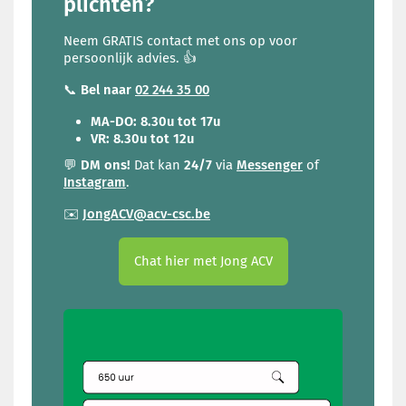
plichten?
Neem GRATIS contact met ons op voor
persoonlijk advies. 👍
📞
Bel naar
02 244 35 00
MA-DO: 8.30u tot 17u
VR:
8.30u tot 12u
💬
DM ons!
Dat kan
24/7
via
Messenger
of
Instagram
.
✉️
JongACV@acv-csc.be
Chat hier met Jong ACV