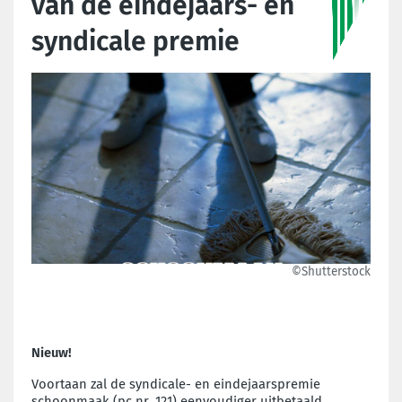
van de eindejaars- en
syndicale premie
©Shutterstock
Nieuw!
Voortaan zal de syndicale- en eindejaarspremie
schoonmaak (pc nr. 121) eenvoudiger uitbetaald