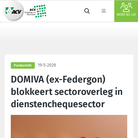
WORD NU LID
19-5-2026
Persbericht
DOMIVA (ex-Federgon)
blokkeert sectoroverleg in
dienstenchequesector