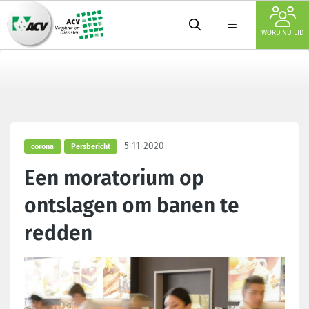
WORD NU LID
5-11-2020
corona
Persbericht
Een moratorium op
ontslagen om banen te
redden