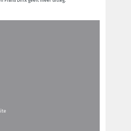
 Frans Dirix geeft meer uitleg.
ite