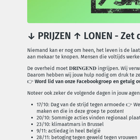
↓ PRIJZEN ↑ LONEN - Zet d
Niemand kan er nog om heen, het leven is de laa
aan mekaar te knopen. Mensen die voltijds werke
De overheid moet 𝐃𝐑𝐈𝐍𝐆𝐄𝐍𝐃 ingrijpen. Wij verwachten 𝐍𝐔 opl
Daarom hebben wij jouw hulp nodig om druk te zet
👉
Word lid van onze Facebookgroep en getuig ov
Noteer ook zeker de volgende dagen in jouw agen
17/10: Dag van de strijd tegen armoede 👉 We 
maken en die in deze groep te posten!
20/10: Sommige acties vinden regionaal plaa
23/10: klimaatmars in Brussel
9/11: actiedag in heel België
28/11: betoging tegen geweld tegen vrouwen