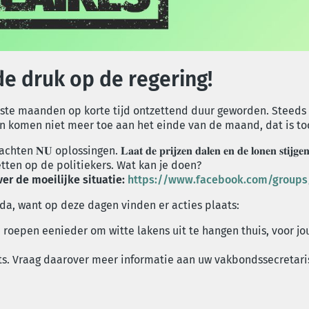
e druk op de regering!
tste maanden op korte tijd ontzettend duur geworden. Steed
n komen niet meer toe aan het einde van de maand, dat is to
ossingen. 𝐋𝐚𝐚𝐭 𝐝𝐞 𝐩𝐫𝐢𝐣𝐳𝐞𝐧 𝐝𝐚𝐥𝐞𝐧 𝐞𝐧 𝐝𝐞 𝐥𝐨𝐧𝐞𝐧 𝐬𝐭𝐢𝐣𝐠𝐞𝐧
ten op de politiekers. Wat kan je doen?
er de moeilijke situatie:
https://www.facebook.com/groups
da, want op deze dagen vinden er acties plaats:
roepen eenieder om witte lakens uit te hangen thuis, voor jou
ts. Vraag daarover meer informatie aan uw vakbondssecretari