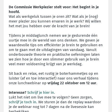
De Commissie Werkplezier stelt voor:
Het begint in je
hoofd.
Wat als werkgeluk tussen je oren zit? Wat als je (nog)
meer plezier zou kunnen ervaren in je werk? Wij willen
het met jou hebben over de kracht van je brein!
Tijdens je middaglunch nemen we je gedurende één
uurtje mee in de wereld van ons denken. We geven je
waardevolle tips om efficiënter je brein te gebruiken en
om te gaan met de uitdagingen van vandaag. Vanuit
onderbouwde theorie en praktische oefeningen laten
we zien hoe je door een slimmer gebruik van je brein
veel meer voldoening krijgt van je werkdag.
Sit back en relax, eet rustig je boterhammetjes op en
luister (af en toe interactief) naar ons verhaal tijdens
onze lunchwebinar op
vrijdag 22 oktober om 12 uur
.
Interesse?
Schrijf je hier in
.
Lukt het niet om live mee te volgen? Geen zorgen,
schrijf je toch in
. We sturen je dan de replay waardoor
je de webinar nog tot 7 dagen na de livesessie kan
herbekijken.