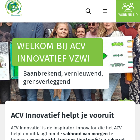
WORD NU LID
WELKOM BIJ ACV
INNOVATIEF VZW!
Baanbrekend, vernieuwend,
grensverleggend
ACV Innovatief helpt je vooruit
ACV Innovatief is de inspirator-innovator die het ACV
helpt en uitdaagt om de
vakbond van morgen
te
bouwen
mensgericht
,
toekomstbestendig
en
relevant