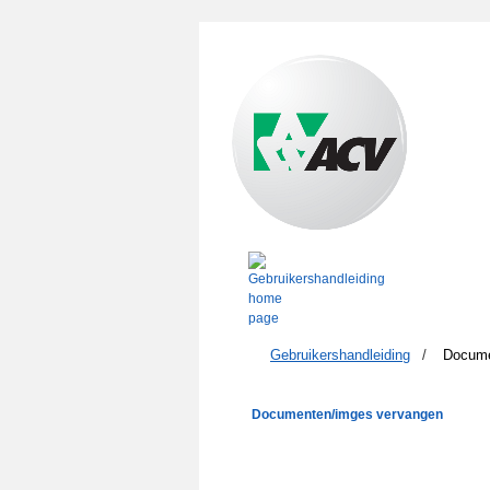
Gebruikershandleiding
/
Docume
Documenten/imges vervangen