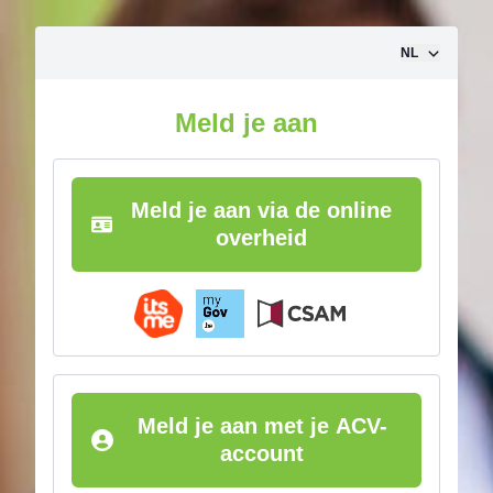
Ga naar inhoud
NL
Meld je aan
Meld je aan via de online
overheid
Meld je aan met je ACV-
account