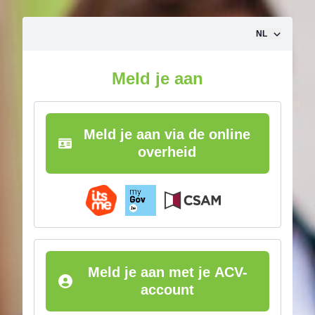
Ga naar inhoud
NL
Meld je aan
Meld je aan via de online
overheid
Meld je aan met je ACV-
account