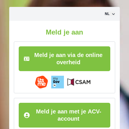
Ga naar inhoud
NL
Meld je aan
Meld je aan via de online
overheid
Meld je aan met je ACV-
account