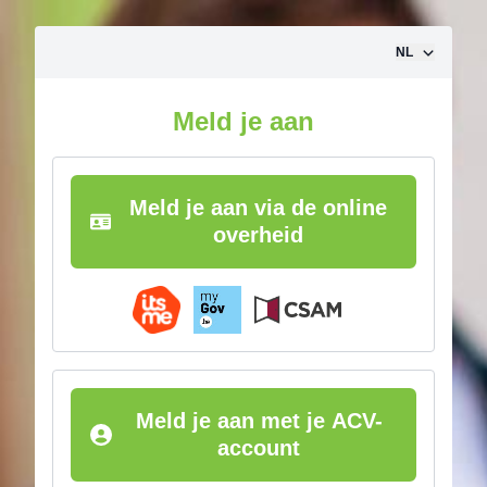
Ga naar inhoud
NL
Meld je aan
Meld je aan via de online
overheid
Meld je aan met je ACV-
account