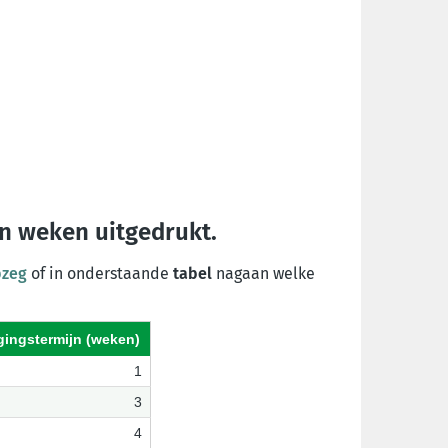
in weken
uitgedrukt.
pzeg
of in onderstaande
tabel
nagaan welke
ingstermijn (weken)
1
3
4