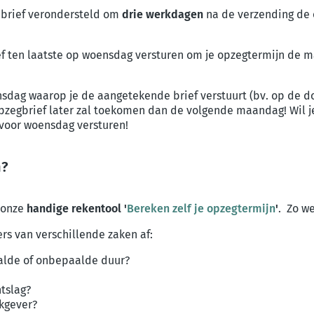
 brief verondersteld om
drie
werkdagen
na de verzending de 
ef ten laatste op woensdag versturen om je opzegtermijn de
nsdag waarop je de aangetekende brief verstuurt (bv. op de d
opzegbrief later zal toekomen dan de volgende maandag! Wil je 
voor woensdag versturen!
n?
 onze
handige rekentool '
Bereken zelf je opzegtermijn
'
. Zo we
rs van verschillende zaken af:
alde of onbepaalde duur?
ontslag?
rkgever?