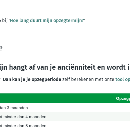
bij '
Hoe lang duurt mijn opzegtermijn?
'
?
jn hangt af van je
anciënniteit
en wordt
6? Dan kan je je opzegperiode
zelf berekenen met onze
tool o
Opzegg
 dan 3 maanden
ot minder dan 4 maanden
ot minder dan 5 maanden