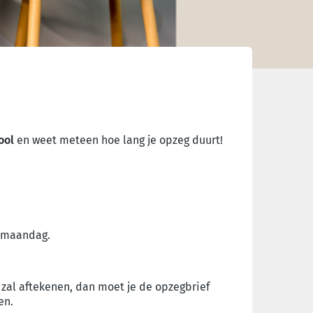
ool
en weet meteen hoe lang je opzeg duurt!
 maandag
.
t zal aftekenen, dan moet je de
opzegbrief
en.