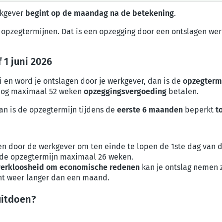
rkgever
begint op de maandag na de betekening
.
 opzegtermijnen. Dat is een opzegging door een ontslagen we
 1 juni 2026
i en word je ontslagen door je werkgever, dan is de
opzegterm
 nog maximaal 52 weken
opzeggingsvergoeding
betalen.
dan is de opzegtermijn tijdens de
eerste 6
maanden
beperkt
t
n door de werkgever om ten einde te lopen de 1ste dag van 
 de opzegtermijn maximaal 26 weken.
 werkloosheid om economische redenen
kan je ontslag nemen z
cht weer langer dan een maand.
uitdoen?