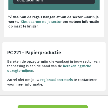
outplacement
Maak je een collectief ontslag of faillissement
mee? Check je rechten en lees verder over
outplacement!
💡
Veel van de regels hangen af van de sector waarin je
werkt.
Kies daarom nu je sector
om meteen informatie
op maat te krijgen.
PC 221 - Papierproductie
Bereken de opzegtermijn die vandaag in jouw sector van
toepassing is aan de hand van de
berekeningsfiche
opzegtermijnen
.
Aarzel niet om jouw
regionaal secretaris
te contacteren
voor meer informatie.