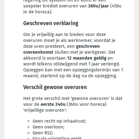
regering dit systeem uit en komt er een
soepeler krediet overuren van
360u/jaar
(450u
in de horeca).
Geschreven verklaring
Om je vrijwillig aan te bieden voor deze
overuren moet je als werknemer, voordat je
deze uren presteert, een
geschreven
overeenkomst
sluiten met je werkgever. Dat
akkoord is voortaan
12
maanden geldig
en
wordt telkens stilzwijgend met 1 jaar verlengd.
Opzeggen kan met een opzeggingstermijn van 1
maand, startend op de dag na de opzegging.
Verschil gewone overuren
Het grote verschil met 'gewone overuren' is dat
voor de
eerste 240u
(360u voor horeca)
'vrijwillige overuren':
Geen recht op inhaalrust;
Geen overloon;
Geen RSZ;
Fiscale vrijstelling geldt.