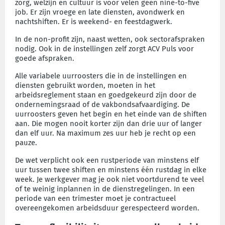
zorg, welzijn en cultuur is voor velen geen nine-to-five
job. Er zijn vroege en late diensten, avondwerk en
nachtshiften. Er is weekend- en feestdagwerk.
In de non-profit zijn, naast wetten, ook sectorafspraken
nodig. Ook in de instellingen zelf zorgt ACV Puls voor
goede afspraken.
Alle variabele uurroosters die in de instellingen en
diensten gebruikt worden, moeten in het
arbeidsreglement staan en goedgekeurd zijn door de
ondernemingsraad of de vakbondsafvaardiging. De
uurroosters geven het begin en het einde van de shiften
aan. Die mogen nooit korter zijn dan drie uur of langer
dan elf uur. Na maximum zes uur heb je recht op een
pauze.
De wet verplicht ook een rustperiode van minstens elf
uur tussen twee shiften en minstens één rustdag in elke
week. Je werkgever mag je ook niet voortdurend te veel
of te weinig inplannen in de dienstregelingen. In een
periode van een trimester moet je contractueel
overeengekomen arbeidsduur gerespecteerd worden.