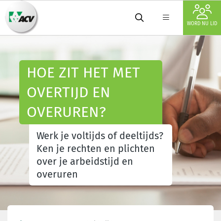
WORD NU LID
HOE ZIT HET MET
OVERTIJD EN
OVERUREN?
Werk je voltijds of deeltijds?
Ken je rechten en plichten
over je arbeidstijd en
overuren