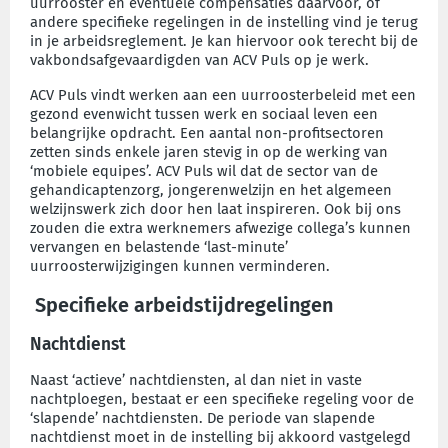
uurrooster en eventuele compensaties daarvoor, of
andere specifieke regelingen in de instelling vind je terug
in je arbeidsreglement. Je kan hiervoor ook terecht bij de
vakbondsafgevaardigden van ACV Puls op je werk.
ACV Puls vindt werken aan een uurroosterbeleid met een
gezond evenwicht tussen werk en sociaal leven een
belangrijke opdracht. Een aantal non-profitsectoren
zetten sinds enkele jaren stevig in op de werking van
‘mobiele equipes’. ACV Puls wil dat de sector van de
gehandicaptenzorg, jongerenwelzijn en het algemeen
welzijnswerk zich door hen laat inspireren. Ook bij ons
zouden die extra werknemers afwezige collega’s kunnen
vervangen en belastende ‘last-minute’
uurroosterwijzigingen kunnen verminderen.
Specifieke arbeidstijdregelingen
Nachtdienst
Naast ‘actieve’ nachtdiensten, al dan niet in vaste
nachtploegen, bestaat er een specifieke regeling voor de
‘slapende’ nachtdiensten. De periode van slapende
nachtdienst moet in de instelling bij akkoord vastgelegd