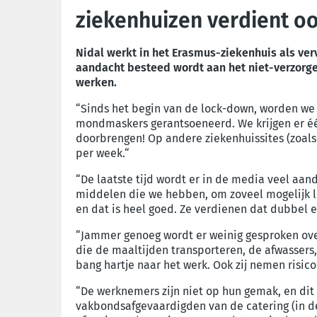
ziekenhuizen verdient oo
Nidal werkt in het Erasmus-ziekenhuis als ver
aandacht besteed wordt aan het niet-verzorg
werken.
“Sinds het begin van de lock-down, worden w
mondmaskers gerantsoeneerd. We krijgen er één
doorbrengen! Op andere ziekenhuissites (zoals 
per week.“
“De laatste tijd wordt er in de media veel aan
middelen die we hebben, om zoveel mogelijk l
en dat is heel goed. Ze verdienen dat dubbel e
“Jammer genoeg wordt er weinig gesproken over
die de maaltijden transporteren, de afwasser
bang hartje naar het werk. Ook zij nemen risic
“De werknemers zijn niet op hun gemak, en dit 
vakbondsafgevaardigden van de catering (in de 