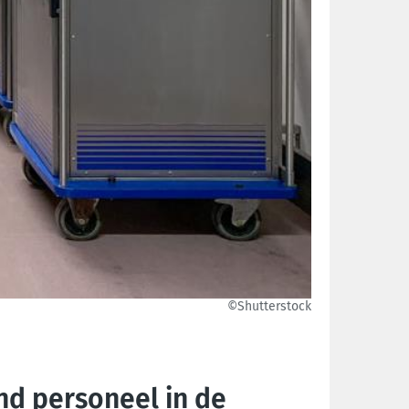
©Shutterstock
nd personeel in de