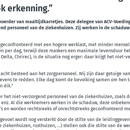
k erkenning.”
voerder van maaltijdkarretjes. Deze delegee van ACV-Voeding
end personeel van de ziekenhuizen. Zij werken in de schadu
e geconfronteerd met een hogere werklast, met minder mense
 per dag, terwijl deze maskers een maximale levensduur hebb
Delta, Chrirec), is de situatie nog erger: daar krijgt het nie
dacht besteed aan het zorgpersoneel. Wij zijn daar getuige van
evens te redden. Elke dag komt de bevolking samen om hen t
n dik.”
 het niet-verzorgend personeel van de ziekenhuizen, zoals d
s, enz. Al die werknemers werken in de schaduw, deze onbeke
o’s en worden rechtsreeks of onrechtstreeks geconfronteerd me
gevoel wordt nog versterkt door de stilte van de leidinggeve
ziekenhuizen, rusthuizen, …) stellen ook die stilte van de wer