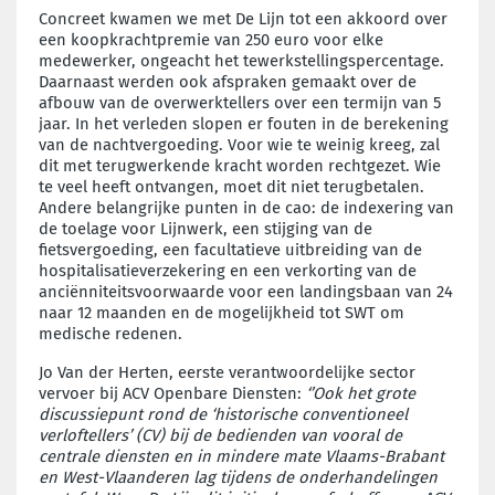
Concreet kwamen we met De Lijn tot een akkoord over
een koopkrachtpremie van 250 euro voor elke
medewerker, ongeacht het tewerkstellingspercentage.
Daarnaast werden ook afspraken gemaakt over de
afbouw van de overwerktellers over een termijn van 5
jaar. In het verleden slopen er fouten in de berekening
van de nachtvergoeding. Voor wie te weinig kreeg, zal
dit met terugwerkende kracht worden rechtgezet. Wie
te veel heeft ontvangen, moet dit niet terugbetalen.
Andere belangrijke punten in de cao: de indexering van
de toelage voor Lijnwerk, een stijging van de
fietsvergoeding, een facultatieve uitbreiding van de
hospitalisatieverzekering en een verkorting van de
anciënniteitsvoorwaarde voor een landingsbaan van 24
naar 12 maanden en de mogelijkheid tot SWT om
medische redenen.
Jo Van der Herten, eerste verantwoordelijke sector
vervoer bij ACV Openbare Diensten:
‘’Ook het grote
discussiepunt rond de ‘historische conventioneel
verloftellers’ (CV) bij de bedienden van vooral de
centrale diensten en in mindere mate Vlaams-Brabant
en West-Vlaanderen lag tijdens de onderhandelingen